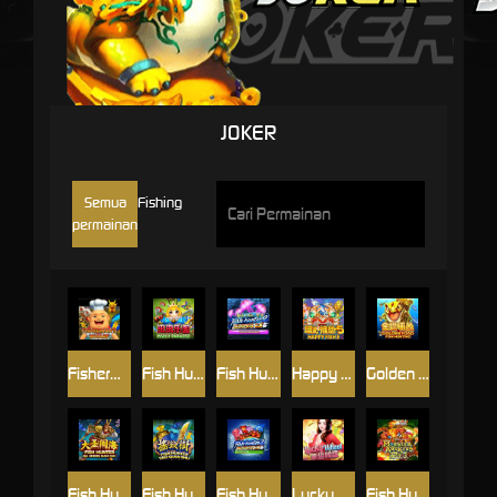
JOKER
Semua
Fishing
permainan
Fisherman's Wharf
Fish Hunter Insect Paradise
Fish Hunter 2 EX-Pro
Happy Fish 5
Golden Toad Fish Hunting
Fish Hunting: Da Sheng Nao Hai
Fish Hunting: Yao Qian Shu
Fish Hunter 2 EX-Novice
Lucky Wheel
Fish Hunter Monster Awaken