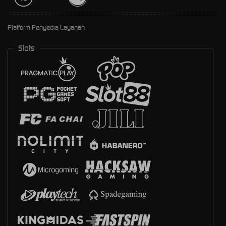
Platform Penyedia Layanan
Slots