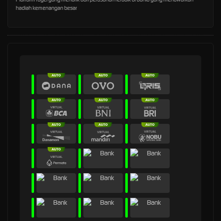
hadiah kemenangan besar