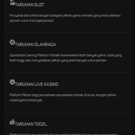
TARUHAN SLOT
Penyedia slot online dengan beragam pilihan game menarik yang memudahkan
pemain untuk mencapai jackpot
TARUHAN OLAHRAGA
Sportsbook Gaming Platform Terbaik menawarkan lebih banyak game, odds yang
lebih tinggi, dan menyediakan pilihan yang lebih banyak untuk pemain.
TARUHAN LIVE KASINO
Platform Pilihan bagi perusahaan-perusahaan terbaik di dunia, dengan pilihan
variasi game terbanyak
TARUHAN TOGEL
Platform togel yang menarik dari perusahan terbaik di dunia yang menawarkan