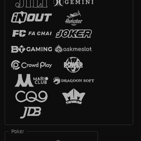
Poker