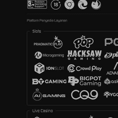
Platform Penyedia Layanan
Slots
Live Casino