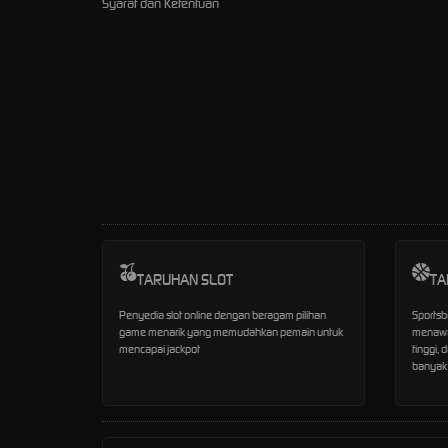
Syarat dan Ketentuan
TARUHAN SLOT
TA
Penyedia slot online dengan beragam pilihan
Sportsb
game menarik yang memudahkan pemain untuk
menawar
mencapai jackpot
tinggi,
banyak 