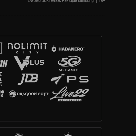
©2026 DOKTER88. Hak cipta dilindungi | 18+