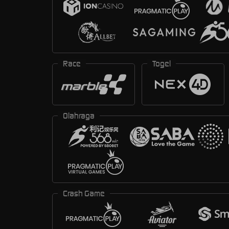
Race
Togel
Olahraga
Crash Game