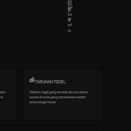
TARUHAN TOGEL
haan
Platform togel yang menarik dari perusahan
ame
terbaik di dunia yang menawarkan hadiah
kemenangan besar