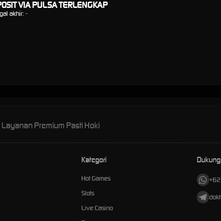
OSIT VIA PULSA TERLENGKAP
gal akhir:
-
& Layanan Premium Pasti Hoki
Kategori
Dukung
Hot Games
+62
Slots
dokt
Live Casino