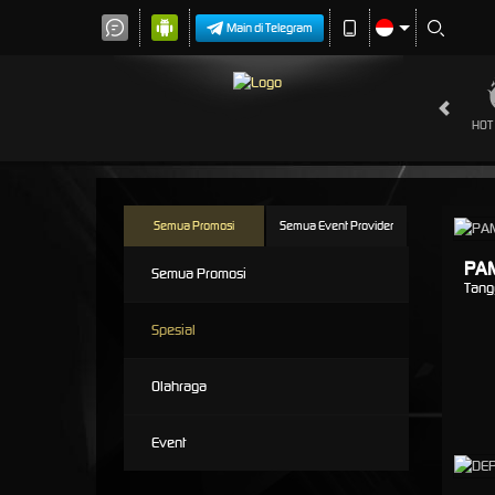
Main di Telegram
HOT
Semua Promosi
Semua Event Provider
PAM
Semua Promosi
Tang
Spesial
Olahraga
Event