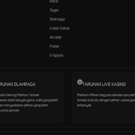
Race
Togel
Olahraga
Crash Game
Arcade
Poker
E-Sports
RUHAN OLAHRAGA
TARUHAN LIVE KASINO
ook Gaming Platform Terbaik
Platform Pilihan bagi perusahaan-perusa
kan lebih banyak game, odds yang lebih
terbaik di dunia, dengan pilihan variasi g
 dan menyediakan pilihan yang lebih
terbanyak
untuk pemain.